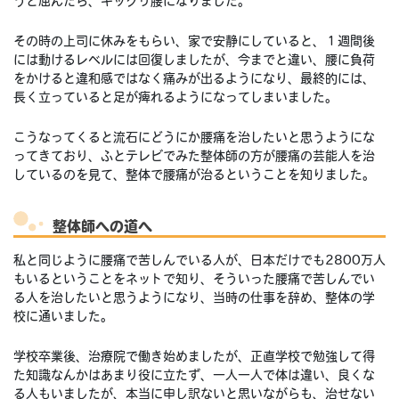
うと屈んだら、ギックリ腰になりました。
その時の上司に休みをもらい、家で安静にしていると、１週間後
には動けるレベルには回復しましたが、今までと違い、腰に負荷
をかけると違和感ではなく痛みが出るようになり、最終的には、
長く立っていると足が痺れるようになってしまいました。
こうなってくると流石にどうにか腰痛を治したいと思うようにな
ってきており、ふとテレビでみた整体師の方が腰痛の芸能人を治
しているのを見て、整体で腰痛が治るということを知りました。
整体師への道へ
私と同じように腰痛で苦しんでいる人が、日本だけでも2800万人
もいるということをネットで知り、そういった腰痛で苦しんでい
る人を治したいと思うようになり、当時の仕事を辞め、整体の学
校に通いました。
学校卒業後、治療院で働き始めましたが、正直学校で勉強して得
た知識なんかはあまり役に立たず、一人一人で体は違い、良くな
る人もいましたが、本当に申し訳ないと思いながらも、治せない