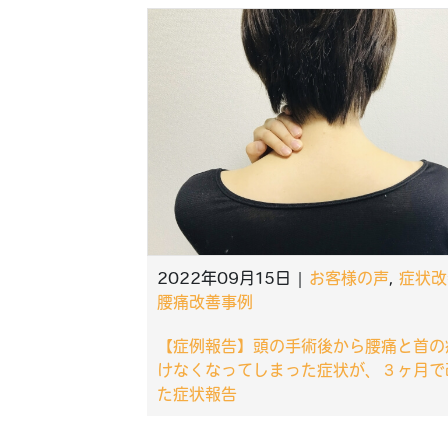
脊柱管狭窄症でお悩みの方
肩こりでお悩みの方へ
変形性股関節症でお悩みの方
股関節（足の付け根）の痛みでお悩みの方
膝・膝裏の痛みでお悩みの方
猫背・反り腰・姿勢の乱れが気になる方
2022年09月15日 |
お客様の声
,
症状改
腰痛改善事例
【症例報告】頭の手術後から腰痛と首の
けなくなってしまった症状が、３ヶ月で
た症状報告