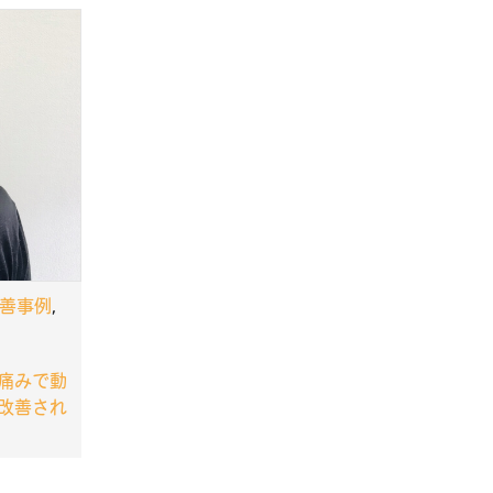
不眠症でお悩みの
うつ病と診断され
生理痛・生理不順
繰り返す下痢や便
善事例
,
痛みで動
改善され