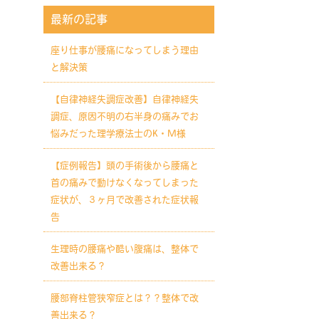
方
最新の記事
た方
座り仕事が腰痛になってしまう理由
でお悩みの方
と解決策
秘でお悩みの方
【自律神経失調症改善】自律神経失
調症、原因不明の右半身の痛みでお
悩みだった理学療法士のK・M様
【症例報告】頭の手術後から腰痛と
首の痛みで動けなくなってしまった
症状が、３ヶ月で改善された症状報
告
生理時の腰痛や酷い腹痛は、整体で
改善出来る？
腰部脊柱管狭窄症とは？？整体で改
善出来る？