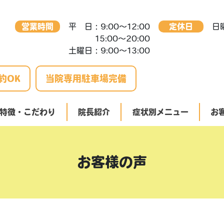
営業時間
平 日：9:00～12:00
定休日
日
15:00～20:00
土曜日：9:00～13:00
約OK
当院専用駐車場完備
特徴・こだわり
院長紹介
症状別メニュー
お
その他の症状で
頭痛（緊張型、偏
お客様の声
自律神経失調症と
めまいでお悩みの
メニエール病でお
耳鳴りでお困りの