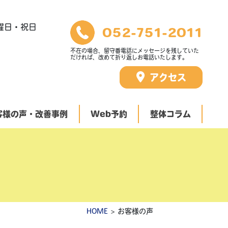
曜日・祝日
052-751-2011
不在の場合、留守番電話にメッセージを残していた
だければ、改めて折り返しお電話いたします。
アクセス
客様の声・改善事例
Web予約
整体コラム
お悩みの方
頭痛）でお悩みの方へ
診断された方へ
方
困りの方
HOME
> お客様の声
方